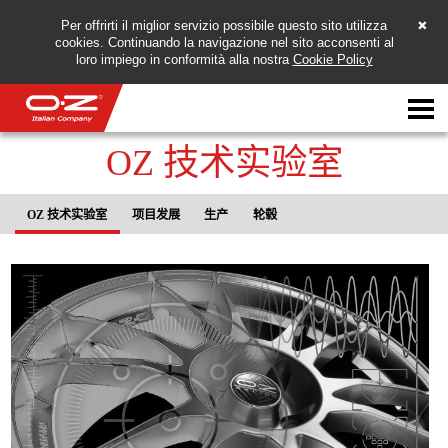
Per offrirti il miglior servizio possibile questo sito utilizza
cookies. Continuando la navigazione nel sito acconsenti al
loro impiego in conformità alla nostra
Cookie Policy
Motorbike
OZ 技术实验室
轮毂
OZ 技术实验室
项目发展
生产
轮毂
画廊
意大利公司
OZ世界
经销商
新闻与事件