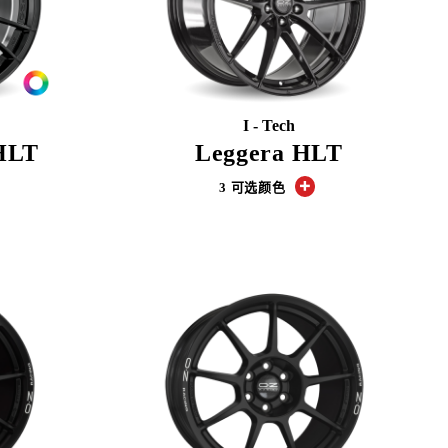
I - Tech
 HLT
Leggera HLT
3 可选颜色