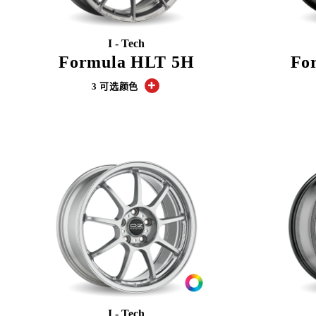
I - Tech
Formula HLT 5H
Fo
3 可选颜色
I - Tech