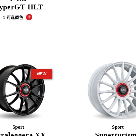
yperGT HLT
1 可选颜色
NEW
Sport
Sport
traleggera XX
Superturis