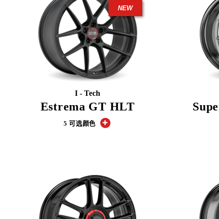
NEW
I - Tech
Estrema GT HLT
Supe
5 可选颜色