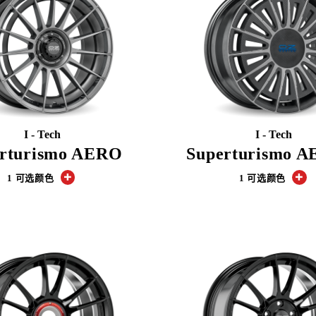
I - Tech
I - Tech
rturismo AERO
Superturismo A
1 可选颜色
1 可选颜色