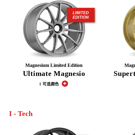
LIMITED
EDITION
Magnesium Limited Edition
Magn
Ultimate Magnesio
Super
1 可选颜色
I - Tech