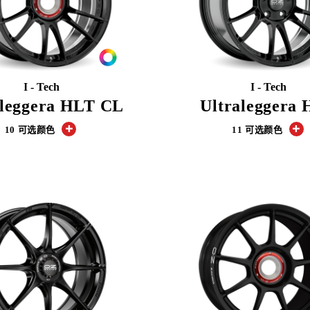
I - Tech
I - Tech
aleggera HLT CL
Ultraleggera
10 可选颜色
11 可选颜色