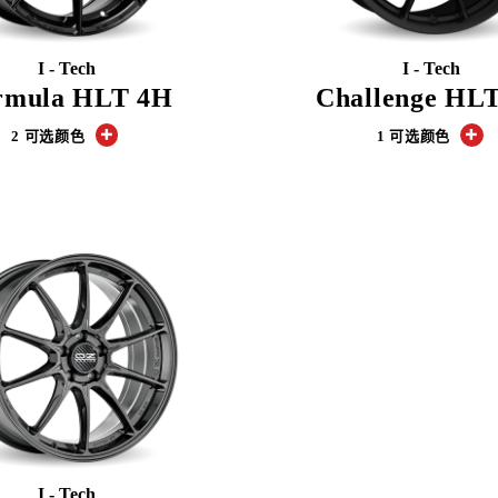
I - Tech
I - Tech
rmula HLT 4H
Challenge HL
2 可选颜色
1 可选颜色
I - Tech