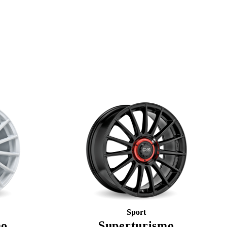
Sport
mo
Superturismo