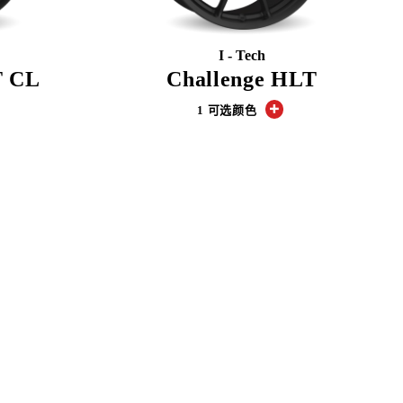
I - Tech
T CL
Challenge HLT
1 可选颜色