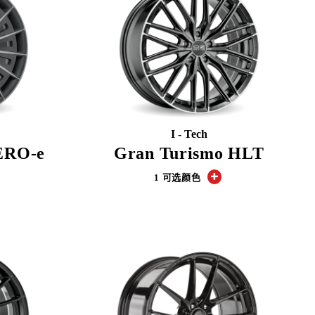
I - Tech
ERO-e
Gran Turismo HLT
1 可选颜色