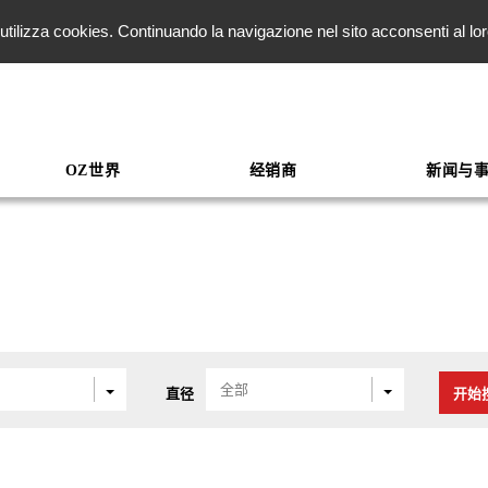
ito utilizza cookies. Continuando la navigazione nel sito acconsenti al l
OZ世界
经销商
新闻与
全部
直径
开始