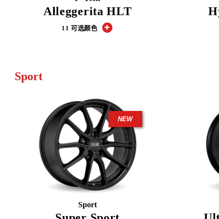
Alleggerita HLT
H
11 可选颜色
Sport
NEW
Sport
Super Sport
Ul