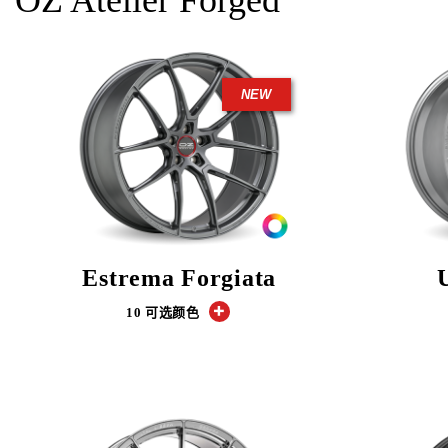
OZ Atelier Forged
NEW
Estrema Forgiata
10 可选颜色