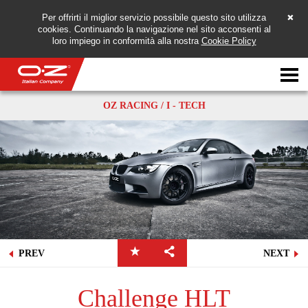
Per offrirti il miglior servizio possibile questo sito utilizza
cookies. Continuando la navigazione nel sito acconsenti al
loro impiego in conformità alla nostra
Cookie Policy
Motorbike
OZ RACING / I - TECH
轮毂
画廊
意大利公司
OZ世界
PREV
NEXT
经销商
新闻与事件
Challenge HLT